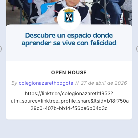
Previous
OPEN HOUSE
By
colegionazarethbogota
27 de abril de 2026
https://linktr.ee/colegionazareth1953?
utm_source=linktree_profile_share&ltsid=b18f750a-
29c0-407b-bb14-f56be6b04d3c