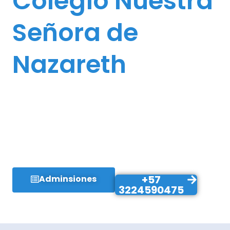
Colegio Nuestra
Señora de
Nazareth
Somos una entidad privada de alta
calidad, abierta al cambio, que ofrece a
niños, niñas y jóvenes una propuesta
educativa centrada en los valores de la
sagrada familia de Nazareth.
+57
Adminsiones
3224590475