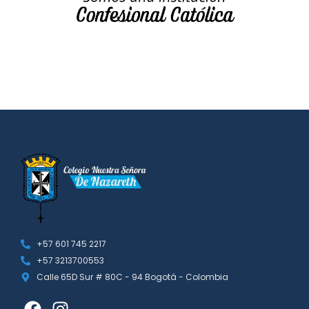
+57 601 745 2217
+57 3213700553
Calle 65D Sur # 80C - 94 Bogotá - Colombia