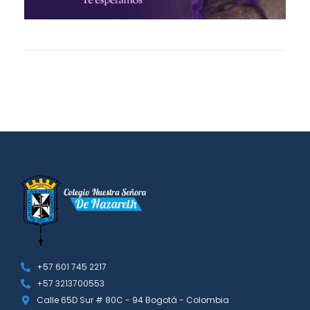
+57 601 745 2217
+57 3213700553
Calle 65D Sur # 80C - 94 Bogotá - Colombia