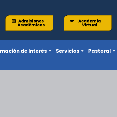
Admisiones
Academia
Académicas
Virtual
rmación de Interés
Servicios
Pastoral