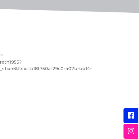
ts
areth1953?
e_share&ltsid=b18f750a-29c0-407b-bb14-